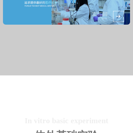
뀠
In vitro basic experiment