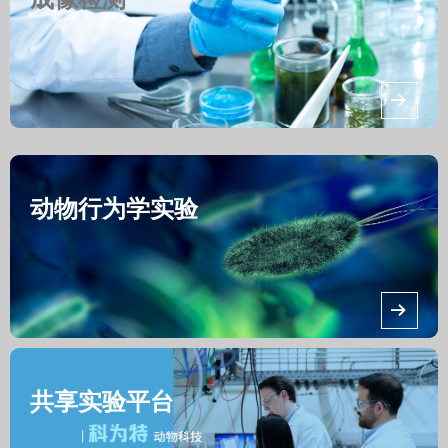
뀠
动物行为学实验
뀠
共享实验平台