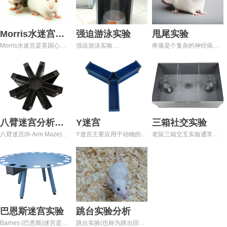
Morris水迷宫实
强迫游泳实验
甩尾实验
Morris水迷宫是英国心理
强迫游泳实验
疼痛是个复杂的神经病理
验
学家Morris于1981年设计
（Forced Swimming Test, FST）
与主观感受症状，产生的
并应用于脑学习记忆机制
系统主要用于抗抑郁、镇
原因多种多样。近年来，
研究的一种实验手段,其在
静以及止痛类药物的研
在疼痛和镇痛研究领域已
AD研究中的应用非常普
究。强迫游泳的抑郁症动
普遍重视建立模拟临床患
遍。涉及的被试动物主要
物模型，是研究人类抑郁
者急、慢性或持续性疼痛
是鼠
症药理学及其发病机理、
的实验模型。
筛选观察抗抑郁药物研究
中可靠的实验模型，其主
八臂迷宫分析系
Y迷宫
三箱社交实验
要的特点是药物作用的高
八臂迷宫(8-Arm Maze)用
Y迷宫主要应用于动物的辨
老鼠三箱交互实验通常指
统
度特异性，该实验能够很
来检测药物或大脑受损状
别性学习，工作记忆及参
的是社会性认知实验，用
好的将抗抑郁药物与强安
态下学习和记忆方面的表
考记忆的测试。Y迷宫由三
于研究动物(通常是老鼠)的
定和抗焦虑药加以区别，
现，它由八个完全相同的
个完全相同的臂组成。每
社会行为、社会性认知和
而且大多数抗抑郁药所产
臂组成，这些臂从一个中
个臂尽头有食物提供装置
互动能力。这种实验设计
生的效应与临床效价显著
央平台放射来，所以又被
(选配)，根据分析动物取食
的主要目的是探究动物是
相关，这已为广大学者所
称为放射迷宫
的策略即进入各臂的次
否能够识别其他个体，并
接受。
(Radial Maze)。八臂迷宫
数、时间、正确次数、错
根据其行为作出适当的反
操作简便、可行而且能区
误次数、路线等参数可以
应，从而揭示出动物在社
巴恩斯迷宫实验
跳台实验分析
分短期的工作记忆和长期
反映出实验动物的空间记
会环境中的认知和行为能
Barnes (巴恩斯)迷宫是美
跳台实验(也称为跳台回避
的参考记忆，现已被广泛
忆能力。
力。