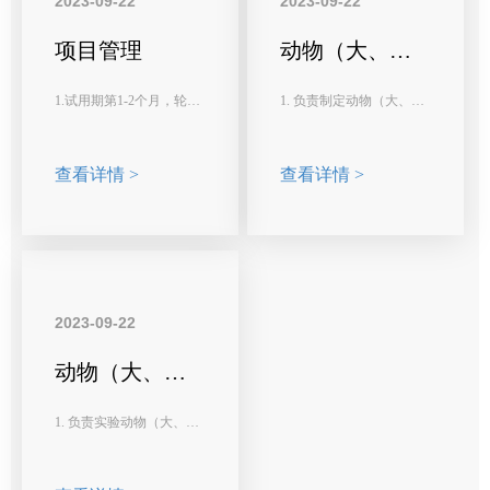
2023-09-22
2023-09-22
项目管理
动物（大、小
鼠）实验员
1.试用期第1-2个月，轮岗
1. 负责制定动物（大、小
到实验部门、行政部门，
鼠）实验方案，执行动物
了解公司整体业务和运作
实验，制定实验记录表
流程，学习并熟练掌握大
查看详情 >
格，并按规范记录实验过
查看详情 >
小鼠实验手术操作等基本
程。
技能，协助完成公司的宣
传工作。
2. 根据动物实验要求，安
排好动物实验场所，及时
2.试用期第3个月，回归到
订购动物，负责实验动物
项目管理岗位。
全周期管理。
2023-09-22
工作职责包括:
3. 熟悉基础的动物给药，
动物（大、小
灌胃，采血，尾静脉注射
鼠）饲养员
(1)基于客户需求，设计、
等动物手术操作。
1. 负责实验动物（大、小
优化实验方案。
鼠）的饲料、垫料、饮水
4. 负责协调动物房，确保
的更换、供应等饲养管
(2)和实验部门协作、沟
动物设施环境指标符合要