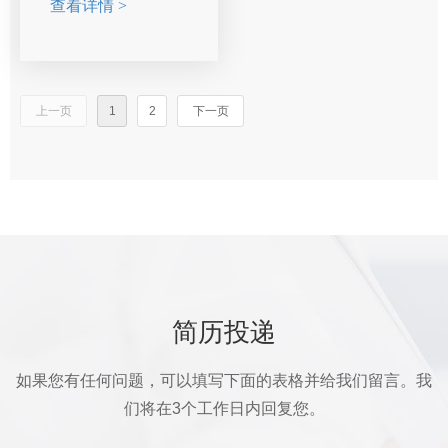
理，以及先关物料的准备
查看详情 >
通，安排并跟进客户的实
求，保障实验的顺利进
工作。
验进度，完成双方反馈。
行。
同时，负责多个客户项目
2. 负责大小鼠观察、换笼
的制定、管理和推进，确
5. 负责动物实验数据的分
等记录的填写，出现异常
保优先级和关键节点时间
析，实验数据记录书写整
上一页
1
2
下一页
情况是应及时反馈。
表。
理。
3. 负责设施内的地面、墙
(3)向各项目关联方和各级
6. 服从安排，完成动物实
面清扫、消毒、以及饲养
领导层汇报进展和结果。
验相关工作任务，实验过
间其他物品的定期消毒等
程中需要严格遵守动物实
清洁卫生工作。
(4)实验完成后，整理客户
验标准操作规范准则。
的实验报告。
4. 完成上级安排的其他相
关工作。
(5)处理、解决客户的实验
简历投递
售后问题。
(6)公司安排的其他工作。
如果您有任何问题，可以填写下面的表格并给我们留言。我
们将在3个工作日内回复您。