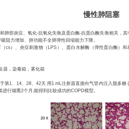
慢性肺阻塞
道和肺部炎症、氧化-抗氧化失衡及蛋白酶-抗蛋白酶失衡相关，
呼吸阻力增加、肺功能不全肺弹性回缩能力下降。
雾（cs）、炎症刺激物（LPS）、蛋白水解酶（弹性蛋白酶）和
雾发生器，染毒箱，雾化箱
于第1、14、28、42天 用1 mL注射器直接向气管内注入脂多糖 (L
次。连续进行烟熏2个月,能得到比较成功的COPD模型。