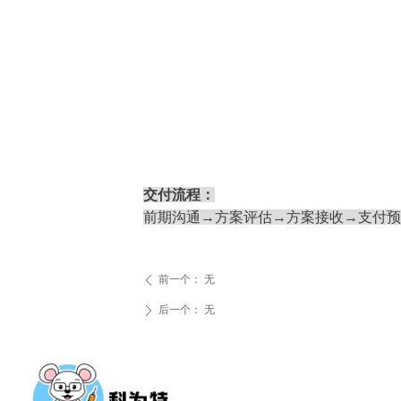
交付流程：
前期沟通→方案评估→方案接收→支付预
前一个：
无
ꄴ
后一个：
无
ꄲ