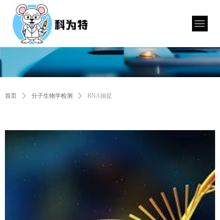
首页
ꄲ
分子生物学检测
ꄲ
RNA抽提