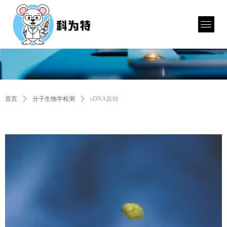
首页
ꄲ
分子生物学检测
ꄲ
cDNA反转