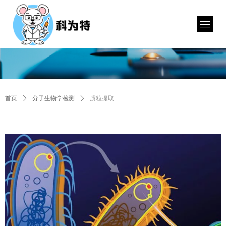
首页
ꄲ
分子生物学检测
ꄲ
质粒提取