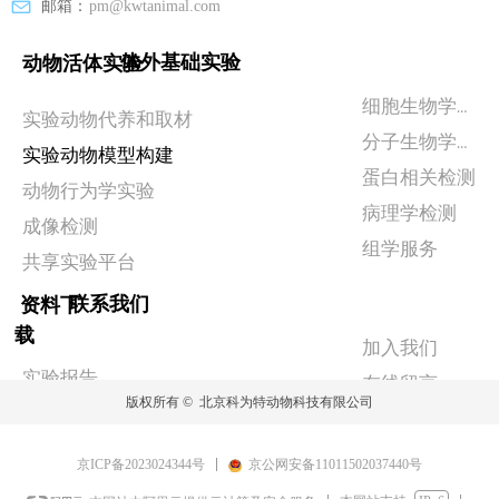
邮箱：
pm@kwtanimal.com
体外基础实验
动物活体实验
细胞生物学实验
实验动物代养和取材
分子生物学检测
实验动物模型构建
蛋白相关检测
动物行为学实验
病理学检测
成像检测
组学服务
共享实验平台
联系我们
资料下
载
加入我们
实验报告
在线留言
版权所有 © 
北京科为特动物科技有限公司
政策相关
京ICP备2023024344号
京公网安备11011502037440号