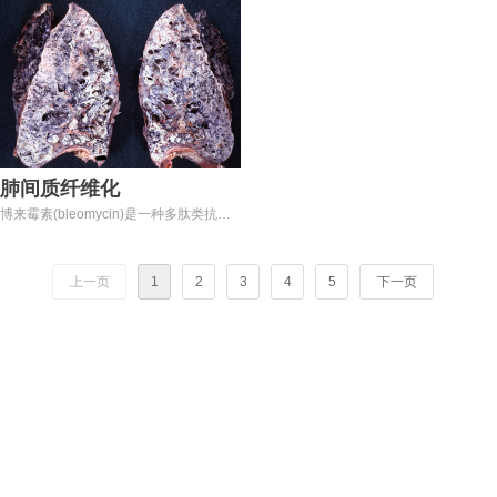
及其分支引起肺循环障碍的临床和病理生
伤、理化因素、过敏及药物等因素所致.
理综合征，其病理、病理生理、临床表现
主要临床症状为发热、咳嗽咳痰.部分可
与血栓的大小、形状及堵塞肺血管床的部
发展为重型肺炎出现循环、呼吸衰竭而危
位和范围有关，因而表现出不同的临床类
及生命。肺炎动物模型根据肺炎病原学可
型，即猝死型、急性肺心病型、肺栓塞和
分为细菌性、真菌性、病毒性、衣原体支
不可解释的呼吸困难型。在全世界范围
原体性、脂多糖
内，急性血栓性肺栓塞及其原发病深静脉
( lipopolysaccharide,LPS)诱导性、化学
血栓形成的罹患者已达数百万，且发病
诱导性等多种类型.其中使用细菌建模的
急、病情重，严重威胁着人类的生命和健
方法较常用。LPS在机体内可诱发炎症细
康。本实验室常用自体血栓模拟自然发生
肺间质纤维化
胞浸润、炎症因子释放，引起的炎症损伤
的静脉血栓注入肺动脉,制备急性肺栓塞
与G-菌真实感染相似，最初用于构建急性
博来霉素(bleomycin)是一种多肽类抗肿
大鼠动物模型。
肺损伤的动物模型，后逐渐被广泛用于建
瘤药物，其导致肺间质纤维化的机制主要
立肺炎动物模型。
是通过活性氧的作用。在博来霉素致肺损
伤的早期，即肺泡炎阶段，产生大量氧自
上一页
1
2
3
4
5
下一页
由基，对肺造成损伤。