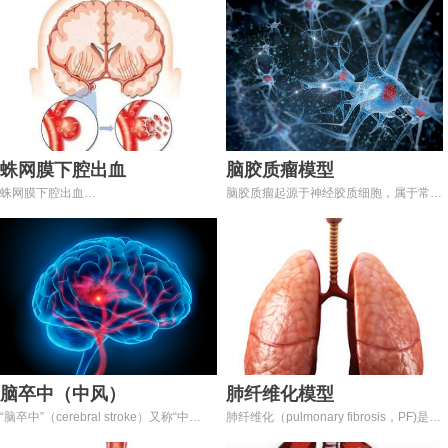
蛛网膜下腔出血
脑胶质瘤模型
蛛网膜下腔出血
脑胶质瘤起源于神经胶质细胞，属于常见
（subarachnoid hemorrhage，SAH）
的颅内恶性肿瘤之一，病理类型以星形细
指脑底部或脑表面的病变血管破裂，血液
胞瘤最为常见，胶质瘤发病率约
直接流入蛛网膜下腔引起的一种临床综合
为 5. 26/10 万。脑胶质瘤易浸润生长，
征，又称为原发性蛛网膜下腔出血，约占
对周围神经组织破坏性较大，大多数患者
急性脑卒中的10%，是一种非常严重的常
确诊时已处于中晚期，手术难以完全切
见疾病。还可见因脑实质内，脑室出血，
除，故而患者预后较差。临床上，患者主
硬膜外或硬膜下血管破裂，血液穿破脑组
要表现为颅内压增高,如呕吐、头痛、视
织流入蛛网膜下腔，称为继发性蛛网膜下
乳头水肿等，以及其他局部神经损伤。因
腔出血。
此, 选择一种有效的动物模型是研究脑胶
质瘤发病机制及其治疗方法的关键。
脑卒中（中风）
肺纤维化模型
“脑卒中”（cerebral stroke）又称“中
肺纤维化（pulmonary fibrosis，PF)是肺
风”、“脑血管意
组织异常修复造成不可逆损伤的一类疾