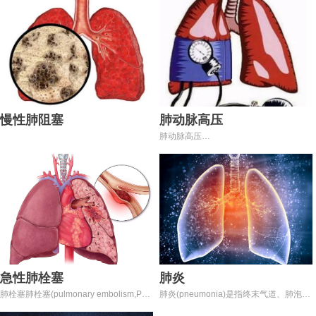
外”（cerebralvascular accident，
病，以炎症和细胞外基质沉积为特征，呈
CVA）。是一种急性脑血管疾病，是由于
进展性和致死性的弥漫性肺间质疾病，其
脑部血管突然破裂或因血管阻塞导致血液
中，特发性肺间质纤维化
不能流入大脑而引起脑组织损伤的一组疾
(idiopathic pulmonary fibrosis，IPF)发
病，包括缺血性和出血性卒中。缺血性脑
病率最高。构建一个理想的肺纤维化模
卒中是指因脑部血液循环障碍，缺血、缺
型，不仅有助于进一步筛选肺纤维化生物
氧所致局限性脑组织缺血性坏死或软化，
标志物，同时也为深入研究肺纤维化发病
而出现相应的神经系统功能缺损。该病是
机制及动物临床治疗肺纤维化和研发新药
导致残疾甚至死亡的主要原因之一，严重
提供科学基础。
威胁着人类健康。为了研究缺血性脑卒中
慢性肺阻塞
肺动脉高压
的发病机制，更好地预防和治疗缺血性脑
肺动脉高压
卒中，建立合适的动物模型至关重要。
(pulmonary artery hypertension，PAI-I)
是一类以肺小动脉收缩、增殖与重构为主
要特征，进而引起肺血管阻力进行性升
高，最终导致右心功能衰竭的肺血管疾
病。
野百合碱诱导的肺动脉高压大鼠是一种较
为理想的肺动脉高压动物模型，野百合碱
是双吡咯类生物碱，在肝脏内经P450单
氧化酶转化后，经血液循环到达肺脏，能
急性肺栓塞
够选择性损伤肺血管内皮，引起慢性血管
肺炎
炎性病变，更接近临床发病的机制。
肺栓塞肺栓塞(pulmonary embolism,PE)
肺炎(pneumonia)是指终末气道、肺泡和
是指内源性及外源性栓子堵塞肺动脉主干
肺间质的炎症.可由病原微生物、免疫损