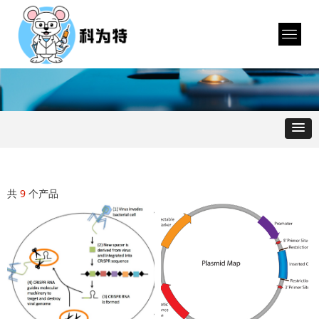
共
9
个产品